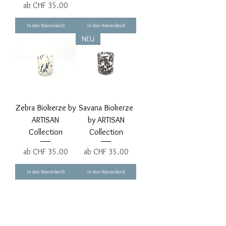
Sale-Preis
ab
CHF 35.00
In den Warenkorb
In den Warenkorb
NEU
Zebra Biokerze by
Savana Biokerze
ARTISAN
by ARTISAN
Collection
Collection
Sale-Preis
Sale-Preis
ab
CHF 35.00
ab
CHF 35.00
In den Warenkorb
In den Warenkorb
ONLINE EINKAUFEN
Bestellung