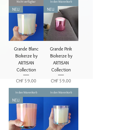
Nicht verfügbar
In den Warenkorb
NEU
NEU
Grande Blanc
Grande Pink
Biokerze by
Biokerze by
ARTISAN
ARTISAN
Collection
Collection
Preis
Preis
CHF 59.00
CHF 59.00
In den Warenkorb
In den Warenkorb
NEU