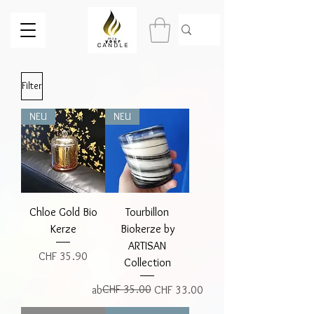
Filter
NEU
NEU
Chloe Gold Bio
Tourbillon
Kerze
Biokerze by
ARTISAN
Preis
CHF 35.90
Collection
Standardpreis
Sale-Preis
CHF 35.00
ab
CHF 33.00