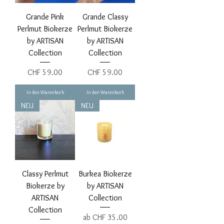
Grande Pink
Grande Classy
Perlmut Biokerze
Perlmut Biokerze
by ARTISAN
by ARTISAN
Collection
Collection
Preis
Preis
CHF 59.00
CHF 59.00
In den Warenkorb
In den Warenkorb
NEU
NEU
Classy Perlmut
Burkea Biokerze
Biokerze by
by ARTISAN
ARTISAN
Collection
Collection
Sale-Preis
ab
CHF 35.00