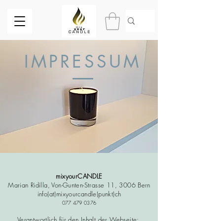
IMPRESSUM
mixyourCANDLE
Marian Ridilla, Von-Gunten-Strasse 11, 3006 Bern
​info(at)mixyourcandle(punkt)ch
077 479 0376
Verantwortlich für den Inhalt der Webseite: