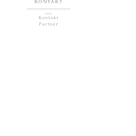
KONTAKT
Kontakt
Partner
Sicherheit
Impressum
Datenschutz
AGB
ÜBER UNS
Unsere Geschichte
Kerzen Guide
Wachsarten
Ätherische Öle
Auftragskerzen
Kerzen selber machen
2016-2026
© by
mix
your
CANDLE