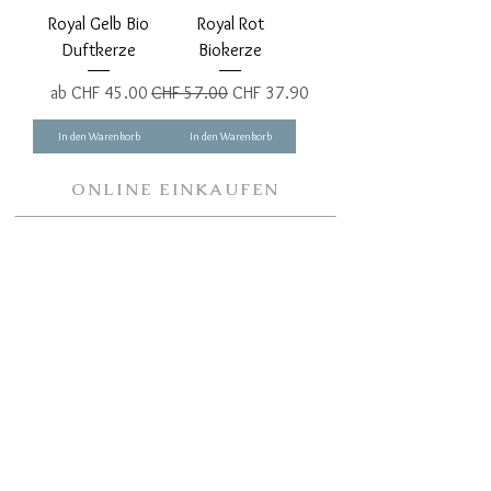
Royal Gelb Bio
Royal Rot
Duftkerze
Biokerze
Sale-Preis
Standardpreis
Sale-Preis
ab
CHF 45.00
CHF 57.00
CHF 37.90
In den Warenkorb
In den Warenkorb
ONLINE EINKAUFEN
Bestellung
Bezahlung
Versandkosten
Lieferung
Rückgabe
KONTAKT
Kontakt
Partner
Sicherheit