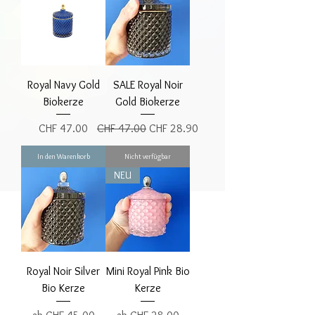
Royal Navy Gold
SALE Royal Noir
Biokerze
Gold Biokerze
Preis
Standardpreis
Sale-Preis
CHF 47.00
CHF 47.00
CHF 28.90
In den Warenkorb
Nicht verfügbar
NEU
Royal Noir Silver
Mini Royal Pink Bio
Bio Kerze
Kerze
Sale-Preis
Sale-Preis