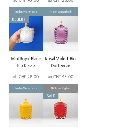
ab
CHF 45.00
ab
CHF 28.00
In den Warenkorb
In den Warenkorb
BELIEBT
Mini Royal Blanc
Royal Violett Bio
Bio Kerze
Duftkerze
Sale-Preis
Sale-Preis
ab
CHF 28.00
ab
CHF 45.00
In den Warenkorb
Nicht verfügbar
SALE