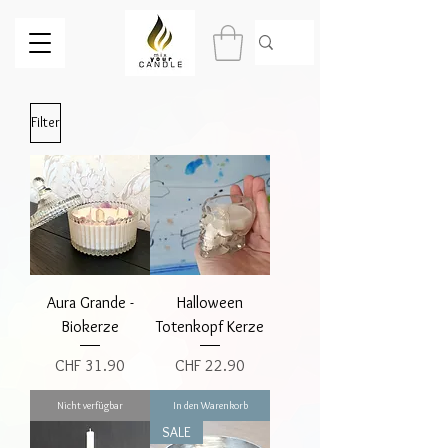
Filter
Aura Grande -
Halloween
Biokerze
Totenkopf Kerze
Preis
Preis
CHF 31.90
CHF 22.90
Nicht verfügbar
In den Warenkorb
SALE