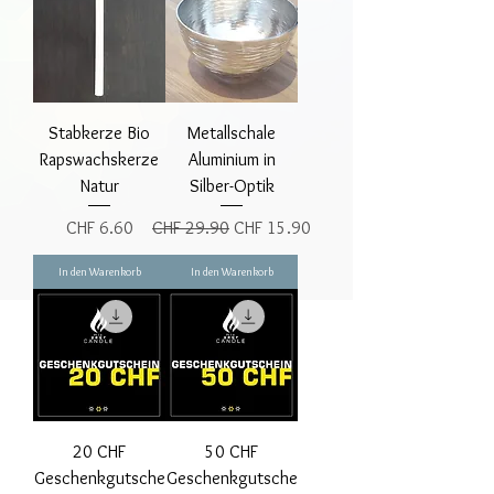
Stabkerze Bio
Metallschale
Rapswachskerze
Aluminium in
Natur
Silber-Optik
Preis
Standardpreis
Sale-Preis
CHF 6.60
CHF 29.90
CHF 15.90
In den Warenkorb
In den Warenkorb
20 CHF
50 CHF
Geschenkgutsche
Geschenkgutsche