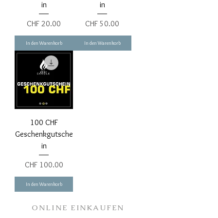
in
in
Preis
Preis
CHF 20.00
CHF 50.00
In den Warenkorb
In den Warenkorb
100 CHF
Geschenkgutsche
in
Preis
CHF 100.00
In den Warenkorb
ONLINE EINKAUFEN