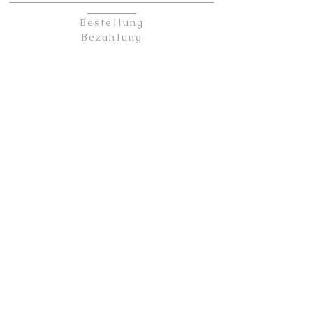
Bestellung
Bezahlung
Versandkosten
Lieferung
Rückgabe
KONTAKT
Kontakt
Partner
Sicherheit
Impressum
Datenschutz
AGB
ÜBER UNS
Unsere Geschichte
Kerzen Guide
Wachsarten
Ätherische Öle