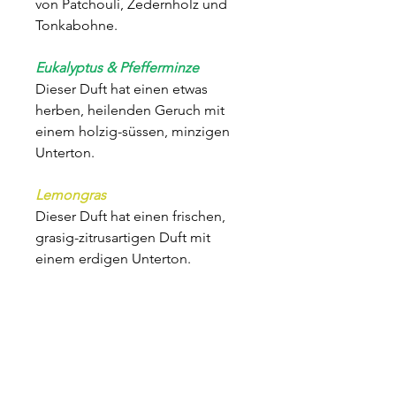
von Patchouli, Zedernholz und
Tonkabohne.
Eukalyptus & Pfefferminze
Dieser Duft hat einen etwas
herben, heilenden Geruch mit
einem holzig-süssen, minzigen
Unterton.
Lemongras
Dieser Duft hat einen frischen,
grasig-zitrusartigen Duft mit
einem erdigen Unterton.
Schmetterlingslilie & Ylang Ylang
Eine blumig-orientalische
Mischung. Zu den Kopfnoten
gehören Orange, Bergamotte,
Anis und Zypresse, die in ein