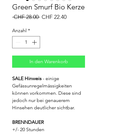
Green Smurf Bio Kerze
Standardpreis
Sale-
 CHF 28.00 
CHF 22.40
Preis
Anzahl
*
In den Warenkorb
SALE Hinweis
- einige
Gefässunregelmässigkeiten
können vorkommen. Diese sind
jedoch nur bei genauerem
Hinsehen deutlicher sichtbar.
BRENNDAUER
+/- 20 Stunden