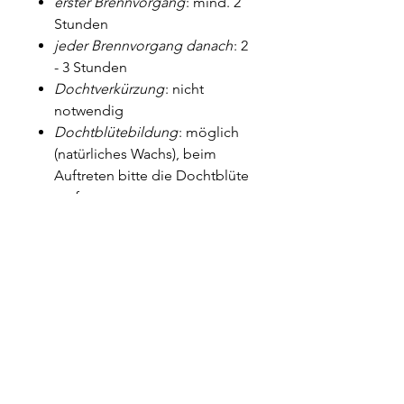
erster Brennvorgang
: mind. 2
Stunden
jeder Brennvorgang danach
: 2
- 3 Stunden
Dochtverkürzung
: nicht
notwendig
Dochtblütebildung
: möglich
(natürliches Wachs), beim
Auftreten bitte die Dochtblüte
entfernen
Wenn du denkst, dass die
Flamme zu gross ist, kürze bitte
den Docht. Bitte beachte die
allgemeinen
Sicherheitsempfehlungen. Profiti
ere von leichtem Reinigung
nachdem die Kerze fertig
gebrannt ist (den Restwachs mit