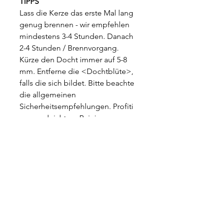
TIPPS
Lass die Kerze das erste Mal lang
genug brennen - wir empfehlen
mindestens 3-4 Stunden. Danach
2-4 Stunden / Brennvorgang.
Kürze den Docht immer auf 5-8
mm. Entferne die <Dochtblüte>,
falls die sich bildet. Bitte beachte
die allgemeinen
Sicherheitsempfehlungen. Profiti
ere von leichtem Reinigung
nachdem die Kerze fertig
gebrannt ist (den Restwachs mit
einem Küchenpapier ausreiben -
ohne das Glas zu verkratzen)
ONLINE EINKAUFEN