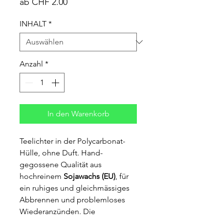
Sale-
ab
CHF 2.00
Preis
INHALT
*
Anzahl
*
In den Warenkorb
Teelichter in der Polycarbonat-
Hülle, ohne Duft. Hand-
gegossene Qualität aus
hochreinem
Sojawachs (EU)
, für
ein ruhiges und gleichmässiges
Abbrennen und problemloses
Wiederanzünden. Die