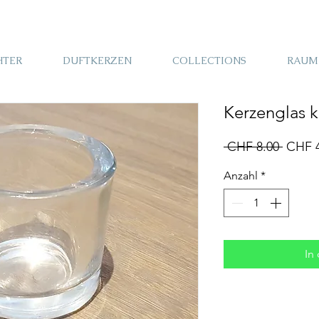
HTER
DUFTKERZEN
COLLECTIONS
RAUM
Kerzenglas k
Standa
 CHF 8.00 
CHF 4
Anzahl
*
In