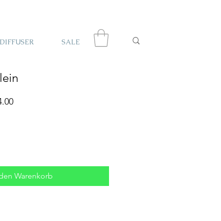
DIFFUSER
SALE
lein
rdpreis
Sale-
.00
Preis
 den Warenkorb