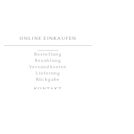
ONLINE EINKAUFEN
Bestellung
Bezahlung
Versandkosten
Lieferung
Rückgabe
KONTAKT
Kontakt
Partner
Sicherheit
Impressum
Datenschutz