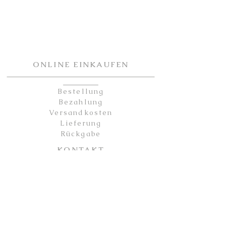
ONLINE EINKAUFEN
Bestellung
Bezahlung
Versandkosten
Lieferung
Rückgabe
KONTAKT
Kontakt
Partner
Sicherheit
Impressum
Datenschutz