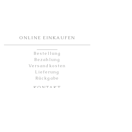
ONLINE EINKAUFEN
Bestellung
Bezahlung
Versandkosten
Lieferung
Rückgabe
KONTAKT
Kontakt
Partner
Sicherheit
Impressum
Datenschutz