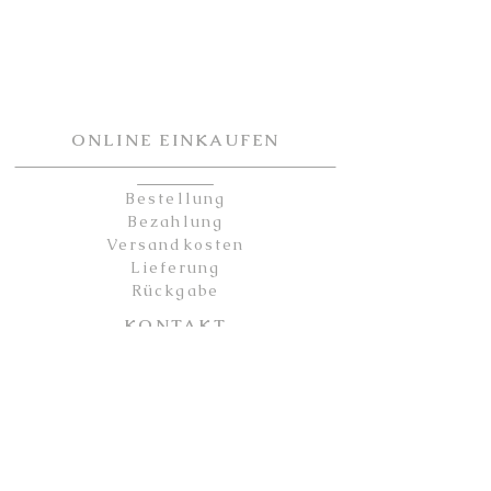
ONLINE EINKAUFEN
Bestellung
Bezahlung
Versandkosten
Lieferung
Rückgabe
KONTAKT
Kontakt
Partner
Sicherheit
Impressum
Datenschutz