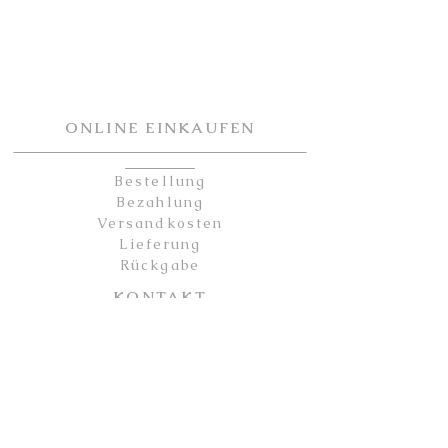
ONLINE EINKAUFEN
Bestellung
Bezahlung
Versandkosten
Lieferung
Rückgabe
KONTAKT
Kontakt
Partner
Sicherheit
Impressum
Datenschutz