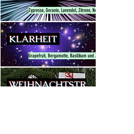
Zypresse, Geranie, Lavendel, Zitrone, Neroli, Orange süß, Ma
KLARHEIT
Grapefruit, Bergamotte, Basilikum und Zitrone
WEIHNACHTSTR
AUM
Süssorange und Zimt - der Klassiker