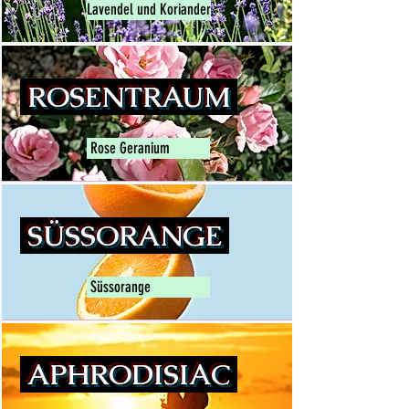
Lavendel und Koriander
ROSENTRAUM
Rose Geranium
SÜSSORANGE
Süssorange
APHRODISIAC