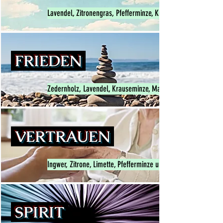
Lavendel, Zitronengras, Pfefferminze, Krauseminze, Kassia, 
FRIEDEN
Zedernholz, Lavendel, Krauseminze, Majoran und Ylang Ylan
VERTRAUEN
Ingwer, Zitrone, Limette, Pfefferminze und Ylang Ylang
SPIRIT