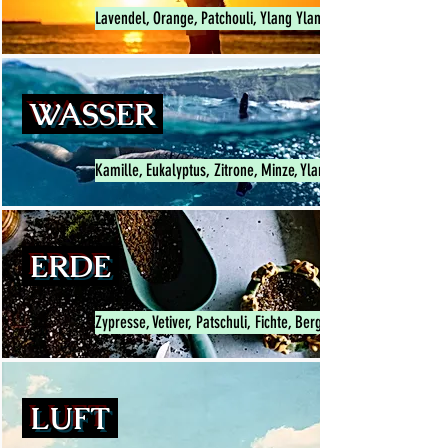
Lavendel, Orange, Patchouli, Ylang Ylang und Zedernholz
WASSER
Kamille, Eukalyptus, Zitrone, Minze, Ylang Ylang, Litsea Cu
ERDE
Zypresse, Vetiver, Patschuli, Fichte, Bergamotte, Thymian, Zim
LUFT